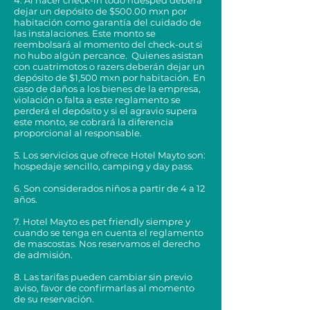
4. Al hacer check-in todo huésped deberá
dejar un depósito de $500.00 mxn por
habitación como garantía del cuidado de
las instalaciones. Este monto se
reembolsará al momento del check-out si
no hubo algún percance. Quienes asistan
con cuatrimotos o razers deberán dejar un
depósito de $1,500 mxn por habitación. En
caso de daños a los bienes de la empresa,
violación o falta a este reglamento se
perderá el depósito y si el agravio supera
este monto, se cobrará la diferencia
proporcional al responsable.
5. Los servicios que ofrece Hotel Mayto son:
hospedaje sencillo, camping y day pass.
6. Son considerados niños a partir de 4 a 12
años.
7. Hotel Mayto es pet friendly siempre y
cuando se tenga en cuenta el reglamento
de mascostas. Nos reservamos el derecho
de admisión.
8. Las tarifas pueden cambiar sin previo
aviso, favor de confirmarlas al momento
de su reservación.