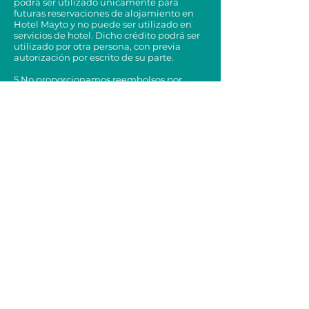
podrá ser utilizado únicamente para
futuras reservaciones de alojamiento en
Hotel Mayto y no puede ser utilizado en
servicios de hotel. Dicho crédito podrá ser
utilizado por otra persona, con previa
autorización por escrito de su parte.
5.No proporcionamos reembolsos por
transferencia bancaria al momento.
6. No se efectuarán rembolsos ni se emitirá
ningún tipo de crédito en el caso de
salidas antes de tiempo.
7. No se efectuarán reembolsos, pero sí se
emite el crédito de tres meses. No se
reembolsa por causa de mal clima,
huracanes, tormentas tropicales,
incluyendo cualquier inconveniente o
complicación que pudiera surgir por el
impacto directo, o alerta de huracán en la
zona. Lo invitamos a adquirir un seguro de
viaje que lo proteja de estos
inconvenientes.
8. Hotel Mayto no será responsable por
cualquier costo extra, evacuación o
inconveniente que pudiera surgir por una