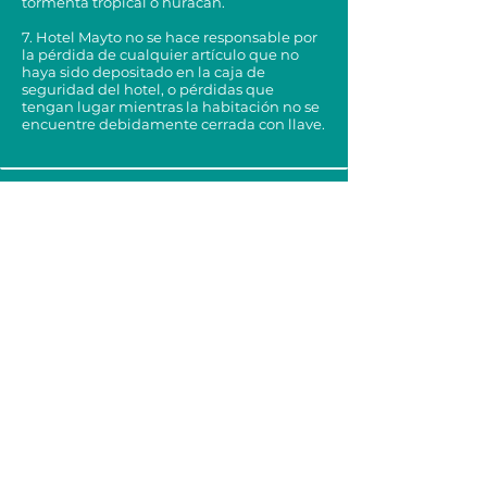
tormenta tropical o huracán.
7. Hotel Mayto no se hace responsable por
la pérdida de cualquier artículo que no
haya sido depositado en la caja de
seguridad del hotel, o pérdidas que
tengan lugar mientras la habitación no se
encuentre debidamente cerrada con llave.
Aviso de privacidad
Políticas de mascotas
Políticas de cancelación
Políticas de reservación
Estrella del mar #45, Cabo Corrientes ,
Jalisco, México